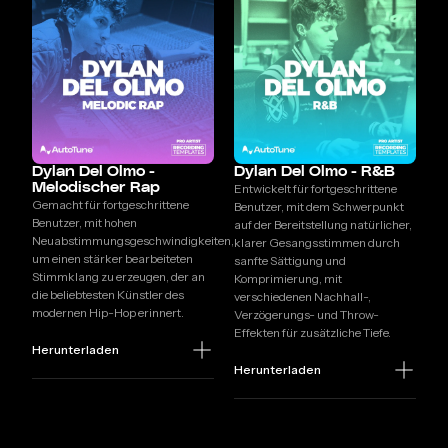
Dylan Del Olmo -
Dylan Del Olmo - R&B
Melodischer Rap
Entwickelt für fortgeschrittene
Gemacht für fortgeschrittene
Benutzer, mit dem Schwerpunkt
Benutzer, mit hohen
auf der Bereitstellung natürlicher,
Neuabstimmungsgeschwindigkeiten,
klarer Gesangsstimmen durch
um einen stärker bearbeiteten
sanfte Sättigung und
Stimmklang zu erzeugen, der an
Komprimierung, mit
die beliebtesten Künstler des
verschiedenen Nachhall-,
modernen Hip-Hop erinnert.
Verzögerungs- und Throw-
Effekten für zusätzliche Tiefe.
Herunterladen
Herunterladen