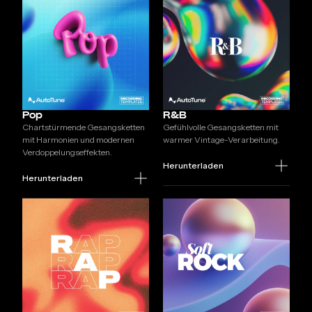
Pop
R&B
Chartstürmende Gesangsketten
Gefühlvolle Gesangsketten mit
mit Harmonien und modernen
warmer Vintage-Verarbeitung.
Verdoppelungseffekten.
Herunterladen
Herunterladen