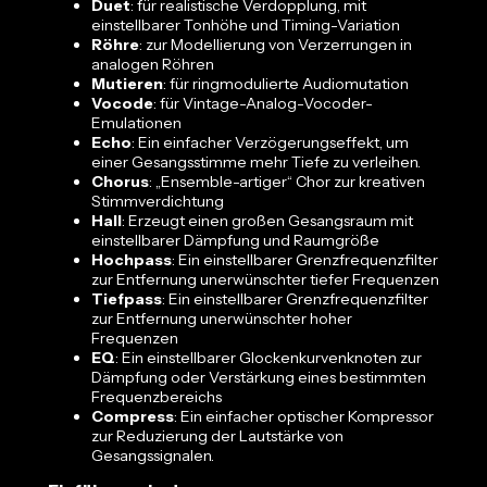
Duet
: für realistische Verdopplung, mit
einstellbarer Tonhöhe und Timing-Variation
Röhre
: zur Modellierung von Verzerrungen in
analogen Röhren
Mutieren
: für ringmodulierte Audiomutation
Vocode
: für Vintage-Analog-Vocoder-
Emulationen
Echo
: Ein einfacher Verzögerungseffekt, um
einer Gesangsstimme mehr Tiefe zu verleihen.
Chorus
: „Ensemble-artiger“ Chor zur kreativen
Stimmverdichtung
Hall
: Erzeugt einen großen Gesangsraum mit
einstellbarer Dämpfung und Raumgröße
Hochpass
: Ein einstellbarer Grenzfrequenzfilter
zur Entfernung unerwünschter tiefer Frequenzen
Tiefpass
: Ein einstellbarer Grenzfrequenzfilter
zur Entfernung unerwünschter hoher
Frequenzen
EQ
: Ein einstellbarer Glockenkurvenknoten zur
Dämpfung oder Verstärkung eines bestimmten
Frequenzbereichs
Compress
: Ein einfacher optischer Kompressor
zur Reduzierung der Lautstärke von
Gesangssignalen.