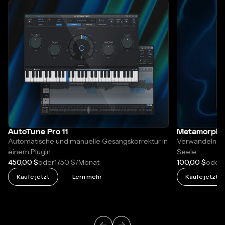
Folie 1 von 4
AutoTune Pro 11
Metamorph
Automatische und manuelle Gesangskorrektur in
Verwandeln Sie
einem Plugin
Seele.
450,00 $
17,50 $
100,00 $
1
oder
/Monat
oder
Kaufe jetzt
Lern mehr
Kaufe jetzt