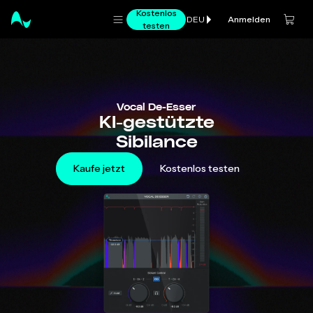
Kostenlos
Anmelden
DEU
testen
Vocal De-Esser
KI-gestützte
Sibilance
Kaufe jetzt
Kostenlos testen