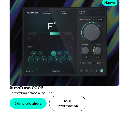
Nuevo
AutoTune 2026
La próxima era de AutoTune
Más
Cómpralo ahora
información