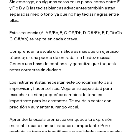
Sin embargo, en algunos casos en un piano, como entre E
y F o B y C, las teclas blancas adyacentes también están
separadas medio tono, ya que no hay teclas negras entre
ellas.
Esta secuencia (A, A#/Bb, B, C, C#/Db, D, D#/Eb, E, F, F#/Gb,
G, G#/Ab) se repite en cada octava.
Comprender la escala cromática es más que un ejercicio
técnico; es una puerta de entrada a la fluidez musical.
Genera una base de confianza y garantiza que toques las
notas correctas sin dudarlo.
Los instrumentistas necesitan este conocimiento para
improvisar y hacer solistas. Mejorar su capacidad para
escuchar e imitar pequeños cambios de tono es
importante para los cantantes. Te ayuda a cantar con
precisión y aumentar tu rango vocal.
Aprender la escala cromática enriquece tu expresión
musical. Tocar o cantar las notas es importante. Pero
también se trata de identificar sus cualidades emocionales