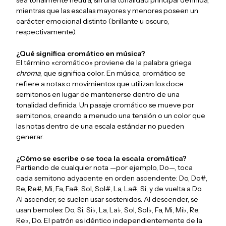
sea tonalmente neutra, sin una tonalidad principal definida,
mientras que las escalas mayores y menores poseen un
carácter emocional distinto (brillante u oscuro,
respectivamente).
¿Qué significa cromático en música?
El término «cromático» proviene de la palabra griega
chroma
, que significa color. En música, cromático se
refiere a notas o movimientos que utilizan los doce
semitonos en lugar de mantenerse dentro de una
tonalidad definida. Un pasaje cromático se mueve por
semitonos, creando a menudo una tensión o un color que
las notas dentro de una escala estándar no pueden
generar.
¿Cómo se escribe o se toca la escala cromática?
Partiendo de cualquier nota —por ejemplo, Do—, toca
cada semitono adyacente en orden ascendente: Do, Do#,
Re, Re#, Mi, Fa, Fa#, Sol, Sol#, La, La#, Si, y de vuelta a Do.
Al ascender, se suelen usar sostenidos. Al descender, se
usan bemoles: Do, Si, Si♭, La, La♭, Sol, Sol♭, Fa, Mi, Mi♭, Re,
Re♭, Do. El patrón es idéntico independientemente de la