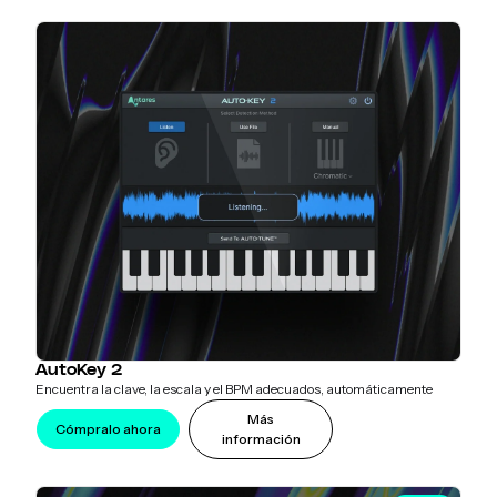
AutoKey 2
Encuentra la clave, la escala y el BPM adecuados, automáticamente
Más
Cómpralo ahora
información