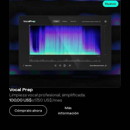
Nuevo
Vocal Prep
Limpieza vocal profesional, simplificada.
100,00 US$
o
17,50 US$
/mes
Más
Cómpralo ahora
información