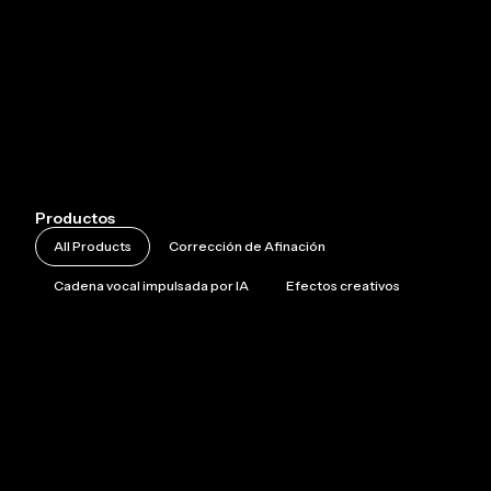
Más información
Suscribir
Productos
All Products
Corrección de Afinación
Cadena vocal impulsada por IA
Efectos creativos