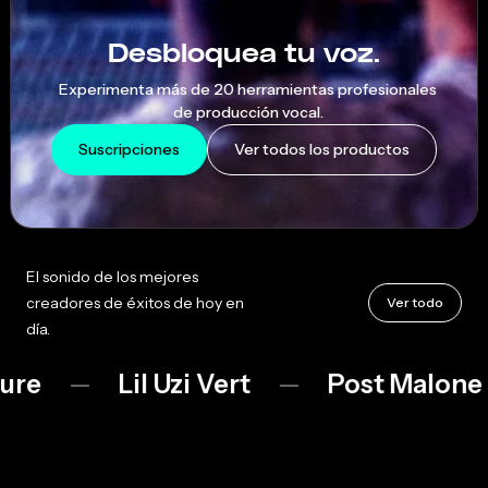
AutoTune
Desbloquea tu voz.
Experimenta más de 20 herramientas profesionales
de producción vocal.
Suscripciones
Ver todos los productos
El sonido de los mejores
creadores de éxitos de hoy en
Ver todo
día.
Lil Uzi Vert
Post Malone