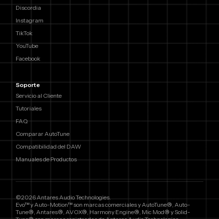
Discordia
Instagram
TikTok
YouTube
Facebook
Soporte
Servicio al Cliente
Tutoriales
FAQ
Comparar AutoTune
Compatibilidad del DAW
Manuales de Productos
©2026 Antares Audio Technologies.
Evo™ y Auto-Motion™ son marcas comerciales y AutoTune®, Auto-
Tune®, Antares®, AVOX®, Harmony Engine®, Mic Mod® y Solid-