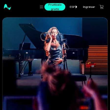
Pruébalo
Ingresar
ESP
gratis