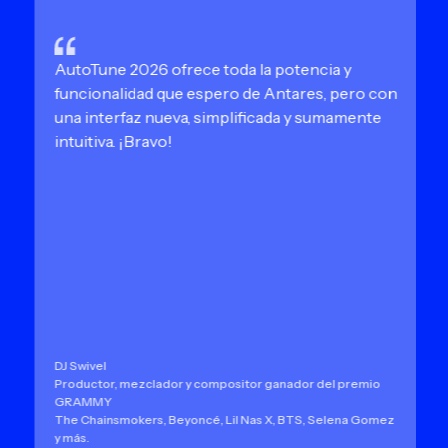
AutoTune 2026 ofrece toda la potencia y
funcionalidad que espero de Antares, pero con
una interfaz nueva, simplificada y sumamente
intuitiva. ¡Bravo!
DJ Swivel
Productor, mezclador y compositor ganador del premio
GRAMMY
The Chainsmokers, Beyoncé, Lil Nas X, BTS, Selena Gomez
y más.