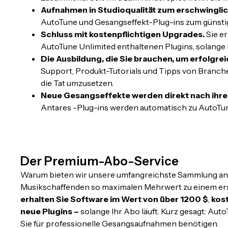
Aufnahmen in Studioqualität zum erschwinglic
AutoTune und Gesangseffekt-Plug-ins zum günstig
Schluss mit kostenpflichtigen Upgrades.
Sie er
AutoTune Unlimited enthaltenen Plugins, solange 
Die Ausbildung, die Sie brauchen, um erfolgreic
Support, Produkt-Tutorials und Tipps von Branchen
die Tat umzusetzen.
Neue Gesangseffekte werden direkt nach ihrer
Antares -Plug-ins werden automatisch zu AutoTun
Der Premium-Abo-Service
Warum bieten wir unsere umfangreichste Sammlung an 
Musikschaffenden so maximalen Mehrwert zu einem ers
erhalten Sie Software im Wert von über 1200 $
,
kos
neue Plugins –
solange Ihr Abo läuft. Kurz gesagt: Auto
Sie für professionelle Gesangsaufnahmen benötigen.