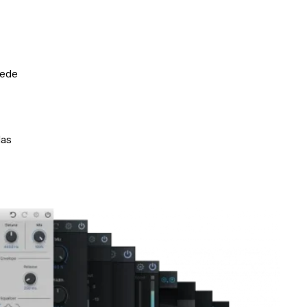
jede
das