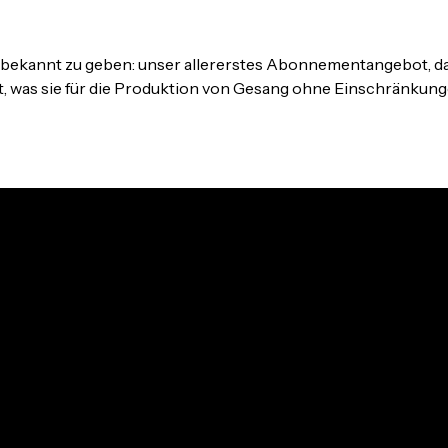
bekannt zu geben: unser allererstes Abonnementangebot, d
t, was sie für die Produktion von Gesang ohne Einschränkun