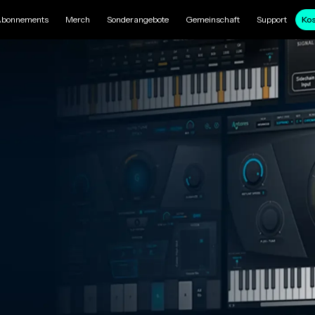
bonnements
Merch
Sonderangebote
Gemeinschaft
Support
Kos