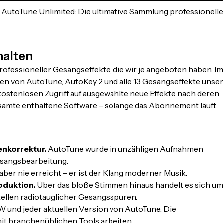
 AutoTune Unlimited: Die ultimative Sammlung professionelle
halten
ofessioneller Gesangseffekte, die wir je angeboten haben. Im
nen von AutoTune,
AutoKey 2
und alle 13 Gesangseffekte unse
stenlosen Zugriff auf ausgewählte neue Effekte nach deren
samte enthaltene Software – solange das Abonnement läuft.
nkorrektur.
AutoTune wurde in unzähligen Aufnahmen
esangsbearbeitung.
 aber nie erreicht – er ist der Klang moderner Musik.
oduktion.
Über das bloße Stimmen hinaus handelt es sich um
ellen radiotauglicher Gesangsspuren.
 und jeder aktuellen Version von AutoTune. Die
it branchenüblichen Tools arbeiten.