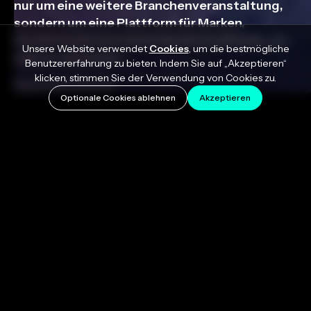
nur um eine weitere Branchenveranstaltung,
sondern um eine Plattform für Marken,
Studierende und lokale Musikschaffende, um
Unsere Website verwendet
Cookies
, um die bestmögliche
sich zu vernetzen.
Benutzererfahrung zu bieten. Indem Sie auf „Akzeptieren“
klicken, stimmen Sie der Verwendung von Cookies zu.
September 19, 2025
Optionale Cookies ablehnen
Akzeptieren
Vom 24. bis 26. Juli verwandelte sich das Herz der
Innenstadt von Atlanta in den ultimativen Treffpunkt
für Toningenieure, Produzenten und
Nachwuchskreative, als
MixNik 2025
, gegründet
vom professionellen Audio-YouTuber und Dozenten
Wavy Wayne
, die Stadt eroberte. Es war nicht
einfach nur eine weitere Branchenveranstaltung,
sondern eine Plattform für Marken, Studierende und
lokale Musikschaffende, um sich intensiver zu