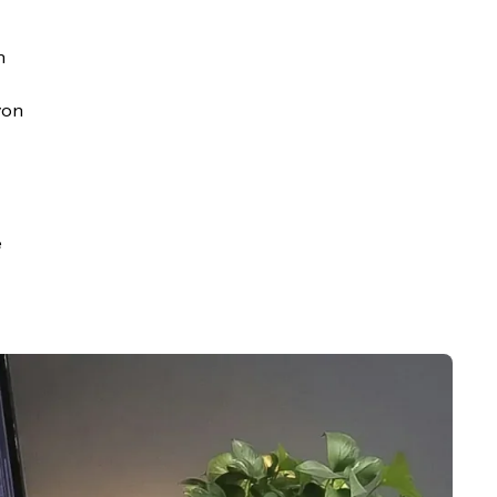
h
von
e