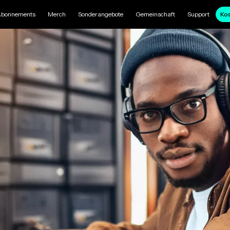
bonnements
Merch
Sonderangebote
Gemeinschaft
Support
Kos