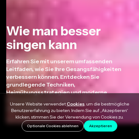
Wie man besser
singen kann
Erfahren Sie mit unserem umfassenden
Leitfaden, wie Sie Ihre Gesangsfähigkeiten
verbessern können. Entdecken Sie
grundlegende Techniken,
Heimübungsstrategien und moderne
Werkzeuge, um Ihr stimmliches Potenzial
Unsere Website verwendet
Cookies
, um die bestmögliche
auszuschöpfen.
Benutzererfahrung zu bieten. Indem Sie auf „Akzeptieren“
klicken, stimmen Sie der Verwendung von Cookies zu.
November 22, 2023
Optionale Cookies ablehnen
Akzeptieren