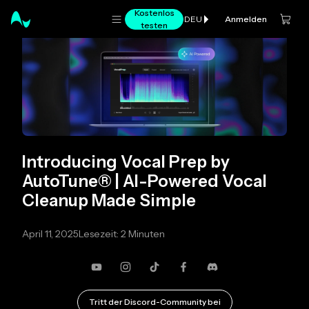
Kostenlos
Anmelden
DEU
testen
Introducing Vocal Prep by
AutoTune® | AI-Powered Vocal
Cleanup Made Simple
April 11, 2025
Lesezeit: 2 Minuten
YouTube
Instagram
TikTok
Facebook
Zwietracht
Tritt der Discord-Community bei