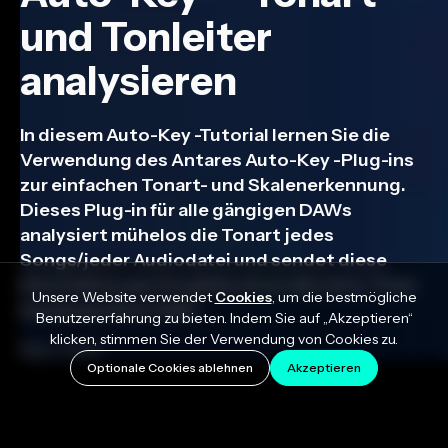
und Tonleiter
analysieren
In diesem Auto-Key -Tutorial lernen Sie die
Verwendung des Antares Auto-Key -Plug-ins
zur einfachen Tonart- und Skalenerkennung.
Dieses Plug-in für alle gängigen DAWs
analysiert mühelos die Tonart jedes
Songs/jeder Audiodatei und sendet diese
Information per Knopfdruck an alle Auto-Tune
Unsere Website verwendet
Cookies
, um die bestmögliche
Instanzen Ihrer DAW .
Benutzererfahrung zu bieten. Indem Sie auf „Akzeptieren“
klicken, stimmen Sie der Verwendung von Cookies zu.
May 1, 2019
Optionale Cookies ablehnen
Akzeptieren