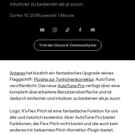
intuitiver zu bedienen als je zuvor.
Dürfen 10, 2018
Lesezeit: 1 Minute
YouTube
Instagram
TikTok
Facebook
Zwietracht
Tritt der Discord-Community bei
Antares
hat kürzlich ein fantastisches Upgrade seines
Flaggschiff-
Plugins zur Tonhöhenkorrektur
, AutoTune,
veröffentlicht. Das neue
AutoTune Pro
verfügt über eine
komplett überarbeitete Benutzeroberfläche und ist
dadurch einfacher und intuitiver zu bedienen als je zuvor.
Logic X's Flex Pitch ist eine fantastische Funktion für uns
alle und natürlich kostenlos. Aber AutoTune Pro bietet
Funktionen, die Flex Pitch nicht bietet und die auch kein
anderes mir bekanntes Pitch-Korrektur-Plugin bietet…