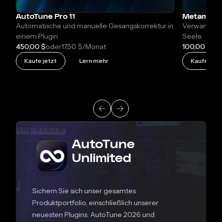
AutoTune Pro 11
Metamorp
Automatische und manuelle Gesangskorrektur in
Verwandeln 
einem Plugin
Seele.
450,00 $
17,50 $
100,00 $
oder
/Monat
od
Kaufe jetzt
Lern mehr
Kaufe jetz
AutoTune
Unlimited
Sichern Sie sich unser gesamtes
Produktportfolio, einschließlich unserer
neuesten Plugins: AutoTune 2026 und