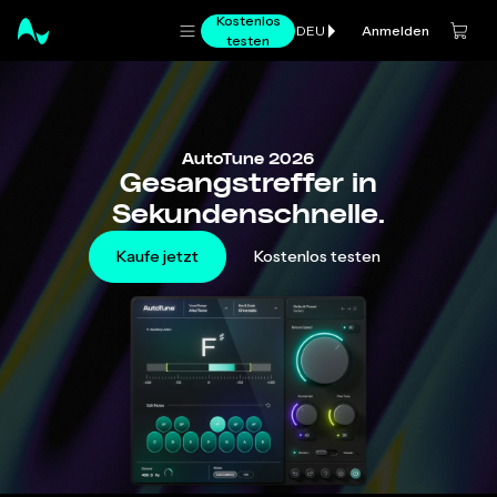
Kostenlos
Anmelden
DEU
testen
AutoTune 2026
Gesangstreffer in
Sekundenschnelle.
Kaufe jetzt
Kostenlos testen