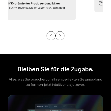
 Produzent und Mixer
GRAMMY®-nominierter Mixer & Pr
 Major Lazer, MIA, Santigold
Michael Jackson, The Weeknd, Destiny'
Coco Jones und viele mehr
Bleiben Sie für die Zugabe.
Alles, was Sie brauchen, um Ihren perfekten Gesangsklang
zu formen, jetzt intuitiver als je zuvor.