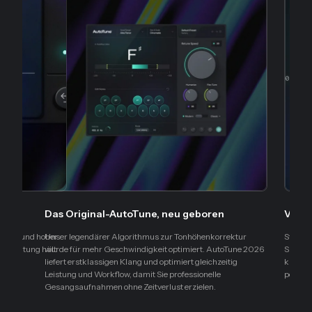
Das Original-AutoTune, neu geboren
Verei
nsätze und hoher
Unser legendärer Algorithmus zur Tonhöhenkorrektur
Stellen
erarbeitung hält
wurde für mehr Geschwindigkeit optimiert. AutoTune 2026
Speed, 
liefert erstklassigen Klang und optimiert gleichzeitig
klare 
Leistung und Workflow, damit Sie professionelle
perfekt
Gesangsaufnahmen ohne Zeitverlust erzielen.