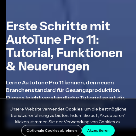
Erste Schritte mit
AutoTune Pro 11:
Tutorial, Funktionen
& Neuerungen
Lerne AutoTune Pro 11 kennen, den neuen
Branchenstandard für Gesangsproduktion.
Dieses leicht verständliche Tutorial zeigt dir,
wie du in wenigen Minuten Gesang in
Unsere Website verwendet
Cookies
, um die bestmögliche
Profiqualität erstellst.
Benutzererfahrung zu bieten. Indem Sie auf „Akzeptieren“
klicken, stimmen Sie der Verwendung von Cookies zu.
April 27, 2026
Optionale Cookies ablehnen
Akzeptieren