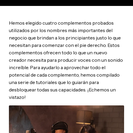
Hemos elegido cuatro complementos probados
utilizados por los nombres más importantes del
negocio que brindan a los principiantes justo lo que
necesitan para comenzar con el pie derecho. Estos
complementos ofrecen todo lo que un nuevo
creador necesita para producir voces con un sonido
increíble. Para ayudarlo a aprovechar todo el
potencial de cada complemento, hemos compilado
una serie de tutoriales que lo guiarán para
desbloquear todas sus capacidades. ¡Echemos un
vistazo!