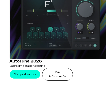
AutoTune 2026
La próxima era de AutoTune
Más
Cómpralo ahora
información