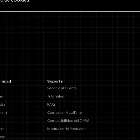
nidad
Soporte
Servicio al Cliente
as
Tutoriales
dia
FAQ
gram
Comparar AutoTune
Compatibilidad del DAW
be
Manuales de Productos
ook