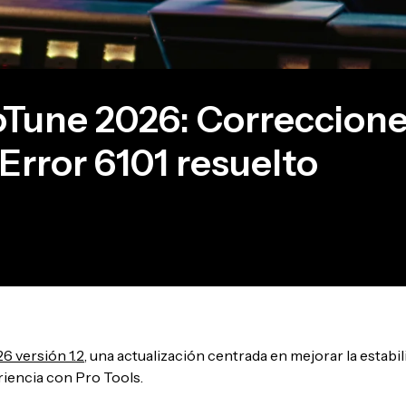
oTune 2026: Correccion
Error 6101 resuelto
6 versión 1.2
, una actualización centrada en mejorar la estabil
eriencia con Pro Tools.