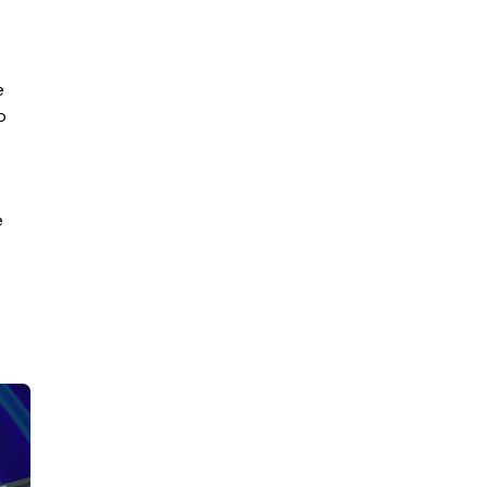
e
o
e