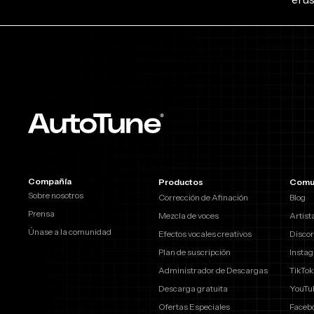
Compañía
Productos
Comu
Sobre nosotros
Corrección de Afinación
Blog
Prensa
Mezcla de voces
Artist
Únase a la comunidad
Efectos vocales creativos
Discor
Plan de suscripción
Insta
Administrador de Descargas
TikTok
Descarga gratuita
YouTu
Ofertas Especiales
Faceb