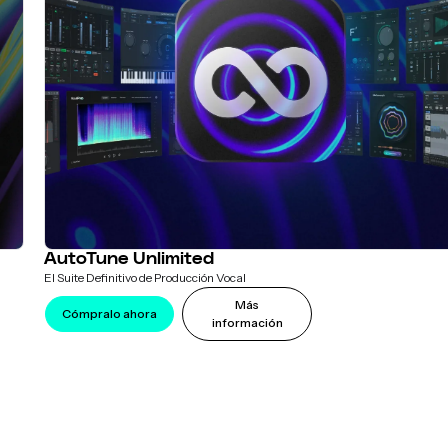
AutoTune Unlimited
El Suite Definitivo de Producción Vocal
Más
Cómpralo ahora
información