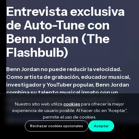
Entrevista exclusiva
de Auto-Tune con
Benn Jordan (The
Flashbulb)
Benn Jordan no puede reducir la velocidad.
Como artista de grabación, educador musical,
investigador y YouTuber popular, Benn Jordan
combina su talento musical innato con un
impulso incesante por innovar para hacer
Nuestro sitio web utiliza
cookies
para ofrecer la mejor
música a un ritmo vertiginoso.
experiencia de usuario posible. Al hacer clic en "Aceptar",
permite el uso de cookies.
March 31, 2022
Rechazar cookies opcionales
Aceptar