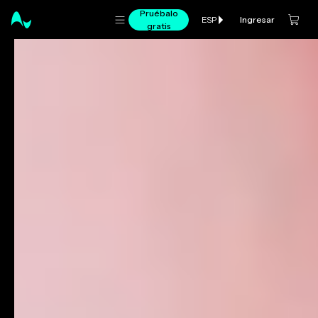
Pruébalo
Ingresar
ESP
gratis