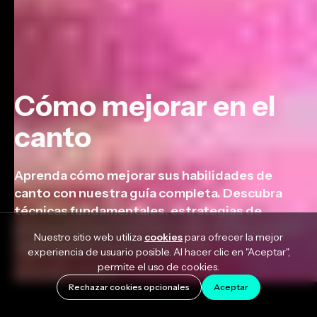
Cómo mejorar en el
canto
Aprenda cómo mejorar sus habilidades de
canto con nuestra guía completa. Descubra
técnicas fundamentales, estrategias de
práctica en casa y herramientas modernas para
Nuestro sitio web utiliza
cookies
para ofrecer la mejor
desbloquear su potencial vocal.
experiencia de usuario posible. Al hacer clic en "Aceptar",
permite el uso de cookies.
November 22, 2023
Rechazar cookies opcionales
Aceptar