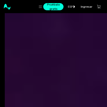
Pruébalo
Ingresar
ESP
gratis