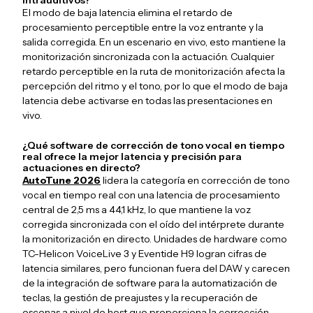
intrauditivos?
El modo de baja latencia elimina el retardo de
procesamiento perceptible entre la voz entrante y la
salida corregida. En un escenario en vivo, esto mantiene la
monitorización sincronizada con la actuación. Cualquier
retardo perceptible en la ruta de monitorización afecta la
percepción del ritmo y el tono, por lo que el modo de baja
latencia debe activarse en todas las presentaciones en
vivo.
¿Qué software de corrección de tono vocal en tiempo
real ofrece la mejor latencia y precisión para
actuaciones en directo?
AutoTune 2026
lidera la categoría en corrección de tono
vocal en tiempo real con una latencia de procesamiento
central de 2,5 ms a 44,1 kHz, lo que mantiene la voz
corregida sincronizada con el oído del intérprete durante
la monitorización en directo. Unidades de hardware como
TC-Helicon VoiceLive 3 y Eventide H9 logran cifras de
latencia similares, pero funcionan fuera del DAW y carecen
de la integración de software para la automatización de
teclas, la gestión de preajustes y la recuperación de
escenas a nivel de host que proporciona la corrección