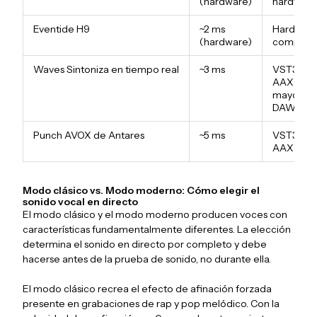
(hardware)
hardware
Eventide H9
~2 ms
Hardware
(hardware)
complem
Waves Sintoniza en tiempo real
~3 ms
VST3 / AU
AAX: la
mayoría d
DAWs
Punch AVOX de Antares
~5 ms
VST3 / AU
AAX
Modo clásico vs. Modo moderno: Cómo elegir el
sonido vocal en directo
El modo clásico y el modo moderno producen voces con
características fundamentalmente diferentes. La elección
determina el sonido en directo por completo y debe
hacerse antes de la prueba de sonido, no durante ella.
El modo clásico recrea el efecto de afinación forzada
presente en grabaciones de rap y pop melódico. Con la