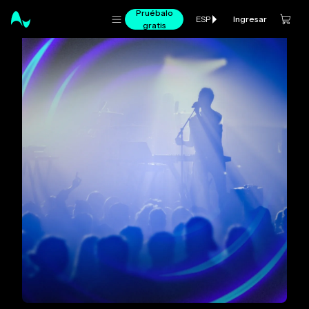
Pruébalo
Ingresar
ESP
gratis