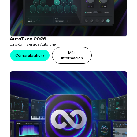
AutoTune 2026
La próxima era de AutoTune
Más
Cómpralo ahora
información