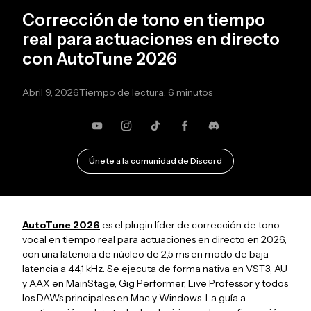
Corrección de tono en tiempo
real para actuaciones en directo
con AutoTune 2026
Abril 9, 2026
Tiempo de lectura: 6 minutos
YouTube
Instagram
TikTok
Facebook
Discordia
Únete a la comunidad de Discord
AutoTune 2026
es el plugin líder de corrección de tono
vocal en tiempo real para actuaciones en directo en 2026,
con una latencia de núcleo de 2,5 ms en modo de baja
latencia a 44,1 kHz. Se ejecuta de forma nativa en VST3, AU
y AAX en MainStage, Gig Performer, Live Professor y todos
los DAWs principales en Mac y Windows. La guía a