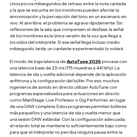
Unos pocos milisegundos de retraso entre la nota cantada
y la que se escucha en los monitores pueden afectar la
sincronización y la percepción del tono en un escenario en
vivo. Al aire libre, el problema se agrava rápidamente. Sin
reflexiones de la sala que compensen el desfase, la señal
de los monitores es la única versión de la voz que llega a
los oídos del intérprete. Si esa señal llega incluso medio
milisegundo tarde, un cantante experimentado lo notará.
El modo de baja latencia de
AutoTune 2026
procesa con
una latencia base de 2,5 ms (175 muestras a 44,1 kHz). La
latencia de ida y vuelta adicional depende de la aplicación
anfitriona y la configuración del búfer. Por eso, muchos
ingenieros de sonido en directo utilizan AutoTune con
programas especializados para actuaciones en directo
como MainStage, Live Professor o Gig Performer, en lugar
de una DAW completa. Estos programas permiten búferes
más pequeños y una latencia de ida y vuelta menor que
una sesión DAW estándar. Con la configuración adecuada,
el retardo total se mantiene lo suficientemente bajo como
para que el intérprete no perciba ninguna pausa entre la