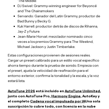
'The Middle'.
DJ Swivel: Grammy-winning engineer for Beyoncé
and The Chainsmokers
Servando: Ganador del Latin Grammy, productor de
Bad Bunny y Becky G.
Kuk Harrell: productor detrás de discos de Rihanna,
Jay-Z y Future.
Jean-Marie Horvat: mezclador nominado cinco
veces a los premios Grammy para The Weeknd,
Michael Jackson y Justin Timberlake.
Estas configuraciones provienen de sesiones reales.
Cargar un preset calibrado para un estilo vocal específico
ahorra tiempo durante la prueba de sonido. Empieza con
el preset, ajusta la velocidad de reafinación para el
entorno exterior, confirma la tonalidad y la escala, y la voz
estará lista.
AutoTune 2026
está incluido en
AutoTune Unlimited
,
junto con AutoTune Pro,
Harmony Engine
, AutoKey y
el completo
Cadena vocal impulsada por IA
Una sola
suscripción lo cubre todo, con licencia en la nube