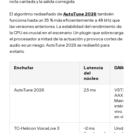
nota cantada y la salida corregida.
El algoritmo rediseñado de
AutoTune 2026
también
funciona hasta un 35 % más eficientemente a 48 kHz que
las versiones anteriores. La estabilidad del rendimiento de
la CPU es crucial en el escenario. Un plugin que sobrecarga
el procesador a mitad de la actuación y provoca cortes de
audio es un riesgo. AutoTune 2026 se rediseñó para
evitarlo.
Enchufar
Latencia
DAW / H
del
núcleo
AutoTune 2026
2,5 ms
VST3 / AU
AAX:
MainStag
intérpret
vivo, prof
en vivo
TC-Helicon VoiceLive 3
~2 ms
Unidad d