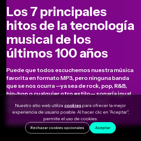
Los 7 principales
hitos de la tecnología
musical de los
últimos 100 años
Puede que todos escuchemos nuestra música
favorita en formato MP3, pero ninguna banda
que se nos ocurra —ya sea de rock, pop, R&B,
hip-hop o cualquier otro estilo— sonaría igual
sin estos siete grandes avances en la
Nuestro sitio web utiliza
cookies
para ofrecer la mejor
tecnología musical.
experiencia de usuario posible. Al hacer clic en "Aceptar",
permite el uso de cookies.
January 15, 2022
Rechazar cookies opcionales
Aceptar