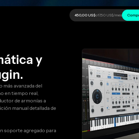
450,00 US$
o
17,50 US$
/mes
Compr
ática y
gin.
o más avanzada del
 en tiempo real,
ductor de armonías a
ición manual detallada de
con soporte agregado para