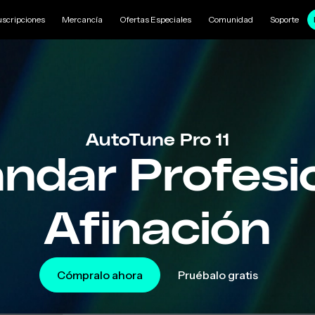
uscripciones
Mercancía
Ofertas Especiales
Comunidad
Soporte
AutoTune Pro 11
ándar Profesi
Afinación
Cómpralo ahora
Pruébalo gratis