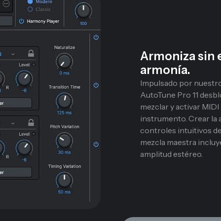
Armoniza sin 
armonía.
Impulsado por nuestr
AutoTune Pro 11 desbl
mezclar y activar MIDI 
instrumento. Crear la 
controles intuitivos d
mezcla maestra incluye
amplitud estéreo.