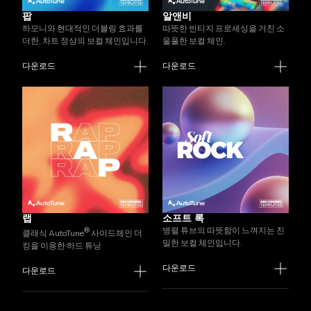
팝
알앤비
하모니와 현대적인 더블링 효과를
따뜻한 빈티지 프로세싱을 거친 소
더한, 차트 정상의 보컬 체인입니다.
울풀한 보컬 체인.
다운로드
다운로드
랩
소프트 록
병렬 튜브의 따뜻함이 느껴지는 친
®
클래식 AutoTune
사이드체인 더
밀한 보컬 체인입니다.
킹을 이용한 하드 튜닝
다운로드
다운로드