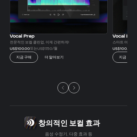
Vocal Prep
Vocal EQ
전문적인 보컬 클린업, 이제 간편하게!
스마트 어시스
또는
/월
또
US$100.00
US$17.50
US$100.00
지금 구매
더 알아보기
지금 구매
슬라이드 1/5
창의적인 보컬 효과
음성 수정기, 다중 효과 등