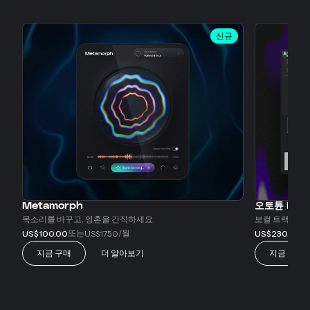
신규
Metamorph
오토튠 EFX+
목소리를 바꾸고, 영혼을 간직하세요.
보컬 트랙을 변
또는
/월
또
US$100.00
US$17.50
US$230.00
지금 구매
더 알아보기
지금 구매