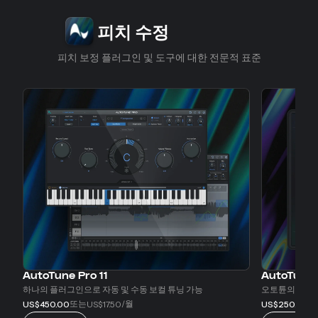
슬라이드 1/4
피치 수정
피치 보정 플러그인 및 도구에 대한 전문적 표준
AutoTune Pro 11
AutoTune
하나의 플러그인으로 자동 및 수동 보컬 튜닝 가능
오토튠의 다음 
또는
/월
또
US$450.00
US$17.50
US$250.00