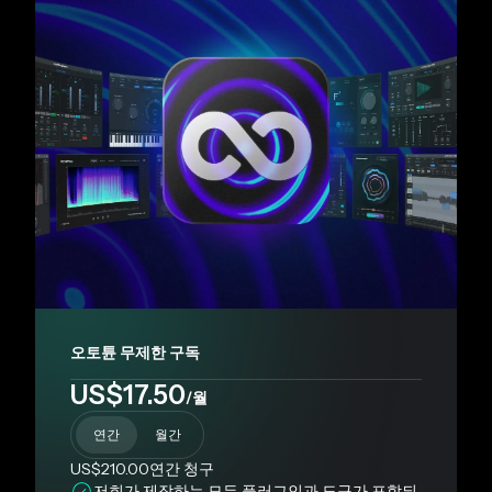
오토튠 무제한 구독
US$17.50
/월
연간
월간
US$210.00
연간
청구
저희가 제작하는 모든 플러그인과 도구가 포함되