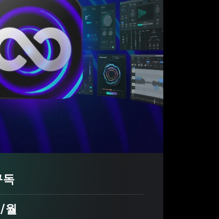
구독
/월