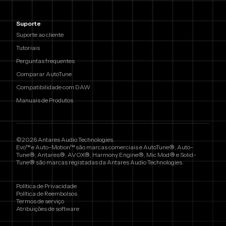
Suporte
Suporte ao cliente
Tutoriais
Perguntas frequentes
Comparar AutoTune
Compatibilidade com DAW
Manuais de Produtos
©2026 Antares Audio Technologies.
Evo™ e Auto-Motion™ são marcas comerciais e AutoTune®, Auto-
Tune®, Antares®, AVOX®, Harmony Engine®, Mic Mod® e Solid-
Tune® são marcas registadas da Antares Audio Technologies.
Política de Privacidade
Política de Reembolsos
Termos de serviço
Atribuições de software