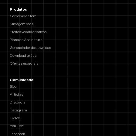
Produtos
Correção de tom
Mixagem vocal
Efeitos vocais criativos
Plano de Assinatura
Gerenciador de download
Download grátis
Ofertas especiais
Comunidade
Blog
Artistas
Discórdia
Instagram
TikTok
YouTube
Facebook