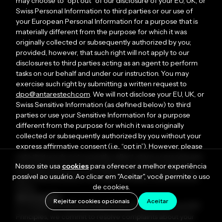
may choose to “opt out” of our disclosure of your EU, UK, or
Swiss Personal Information to third parties or our use of
your European Personal Information for a purpose that is
materially different from the purpose for which it was
originally collected or subsequently authorized by you;
provided, however, that such right will not apply to our
disclosures to third parties acting as an agent to perform
tasks on our behalf and under our instruction. You may
exercise such right by submitting a written request to
dpo@antarestech.com
. We will not disclose your EU, UK, or
Swiss Sensitive Information (as defined below) to third
parties or use your Sensitive Information for a purpose
different from the purpose for which it was originally
collected or subsequently authorized by you without your
express affirmative consent (i.e., “opt in”). However, please
note that we do not currently collect, store or process any
Nosso site usa
cookies
para oferecer a melhor experiência
European Sensitive Information in connection with your
possível ao usuário. Ao clicar em "Aceitar", você permite o uso
use of the Services or our other activities covered by this
de cookies.
Policy.
Reclamações
Rejeitar cookies opcionais
Aceitar
In compliance with the Data Privacy Frameworks and DPF
Principles, we commit to resolve complaints about your