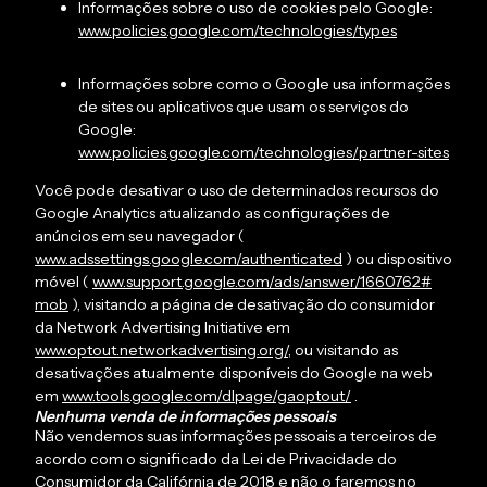
Informações sobre o uso de cookies pelo Google:
www.policies.google.com/technologies/types
Informações sobre como o Google usa informações
de sites ou aplicativos que usam os serviços do
Google:
www.policies.google.com/technologies/partner-sites
Você pode desativar o uso de determinados recursos do
Google Analytics atualizando as configurações de
anúncios em seu navegador (
www.adssettings.google.com/authenticated
) ou dispositivo
móvel (
www.support.google.com/ads/answer/1660762#
mob
), visitando a página de desativação do consumidor
da Network Advertising Initiative em
www.optout.networkadvertising.org/
, ou visitando as
desativações atualmente disponíveis do Google na web
em
www.tools.google.com/dlpage/gaoptout/
.
Nenhuma venda de informações pessoais
Não vendemos suas informações pessoais a terceiros de
acordo com o significado da Lei de Privacidade do
Consumidor da Califórnia de 2018 e não o faremos no