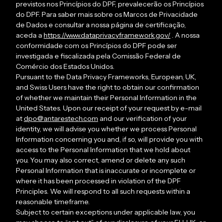
previstos nos Princípios do DPF, prevalecerão os Princípios
do DPF. Para saber mais sobre os Marcos de Privacidade
de Dados e consultar a nossa página de certificação,
aceda a
https://www.dataprivacyframework.gov/
. A nossa
conformidade com os Princípios do DPF pode ser
investigada e fiscalizada pela Comissão Federal de
Comércio dos Estados Unidos.
Pursuant to the Data Privacy Frameworks, European, UK,
and Swiss Users have the right to obtain our confirmation
of whether we maintain their Personal Information in the
United States. Upon our receipt of your request by e-mail
at
dpo@antarestech.com
and our verification of your
identity, we will advise you whether we process Personal
Information concerning you and, if so, will provide you with
access to the Personal Information that we hold about
you. You may also correct, amend or delete any such
Personal Information that is inaccurate or incomplete or
where it has been processed in violation of the DPF
Principles. We will respond to all such requests within a
reasonable timeframe.
Subject to certain exceptions under applicable law, you