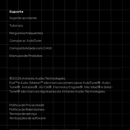
Suporte
Suporte ao cliente
Tutoriais
Perguntas frequentes
Comparar AutoTune
Compatibilidade com DAW
Manuais de Produtos
©2026 Antares Audio Technologies.
Evo™ e Auto-Motion™ são marcas comerciais e AutoTune®, Auto-
Tune®, Antares®, AVOX®, Harmony Engine®, Mic Mod® e Solid-
Tune® são marcas registadas da Antares Audio Technologies.
Política de Privacidade
Política de Reembolsos
Termos de serviço
Atribuições de software