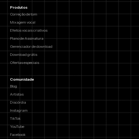
Produtos
Correção de tom
Mixagem vocal
Efeitos vocais criativos
Plano de Assinatura
Gerenciador de download
Download grátis
Ofertas especiais
Comunidade
Blog
Artistas
Discórdia
Instagram
TikTok
YouTube
Facebook