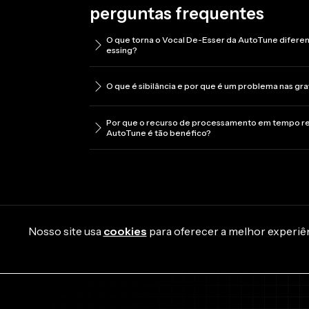
perguntas frequentes
O que torna o Vocal De-Esser da AutoTune diferen
essing?
O que é sibilância e por que é um problema nas gr
Por que o recurso de processamento em tempo re
AutoTune é tão benéfico?
Nosso site usa
cookies
para oferecer a melhor experiênc