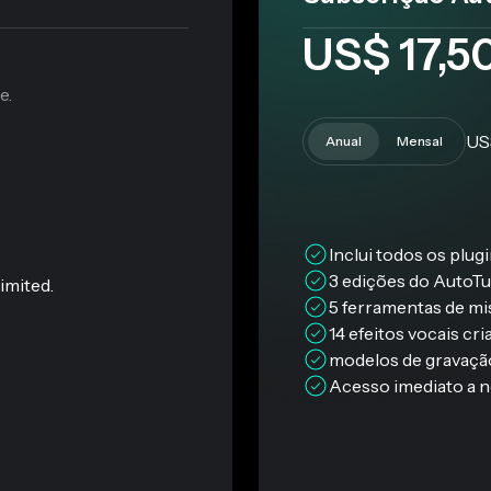
US$ 17,5
e.
US
Anual
Mensal
Inclui todos os plug
3 edições do AutoT
imited.
5 ferramentas de mis
14 efeitos vocais cri
modelos de gravação
Acesso imediato a n