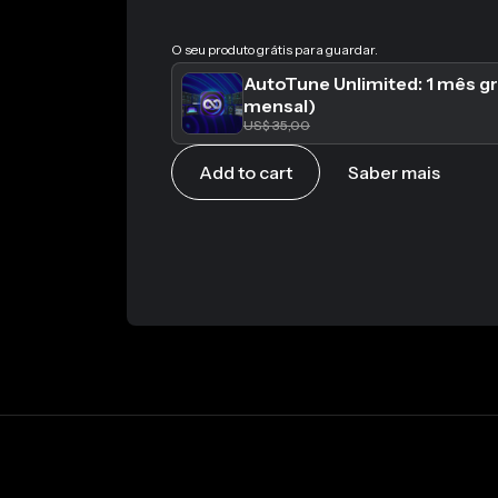
O seu produto grátis para guardar.
AutoTune Unlimited: 1 mês g
mensal)
US$ 35,00
Add to cart
Saber mais