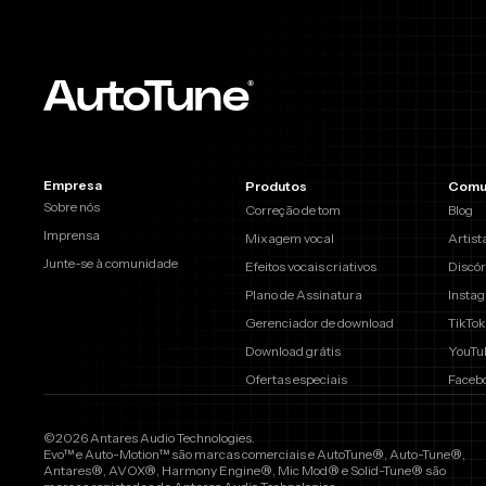
Empresa
Produtos
Comu
Sobre nós
Correção de tom
Blog
Imprensa
Mixagem vocal
Artist
Junte-se à comunidade
Efeitos vocais criativos
Discór
Plano de Assinatura
Insta
Gerenciador de download
TikTok
Download grátis
YouTu
Ofertas especiais
Faceb
©2026 Antares Audio Technologies.
Evo™ e Auto-Motion™ são marcas comerciais e AutoTune®, Auto-Tune®,
Antares®, AVOX®, Harmony Engine®, Mic Mod® e Solid-Tune® são