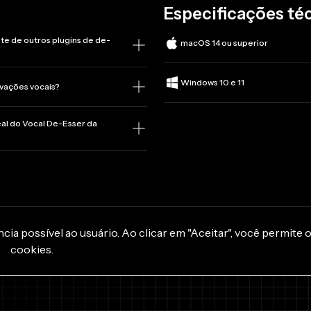
Especificações té
te de outros plugins de de-
macOS 14 ou superior
Windows 10 e 11
avações vocais?
al do Vocal De-Esser da
ia possível ao usuário. Ao clicar em "Aceitar", você permite 
cookies.