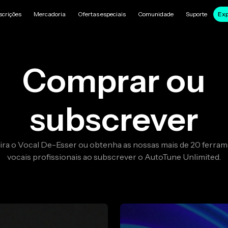
scrições
Mercadoria
Ofertas especiais
Comunidade
Suporte
Exp
Comprar ou
subscrever
ra o Vocal De-Esser ou obtenha as nossas mais de 20 ferra
vocais profissionais ao subscrever o AutoTune Unlimited.