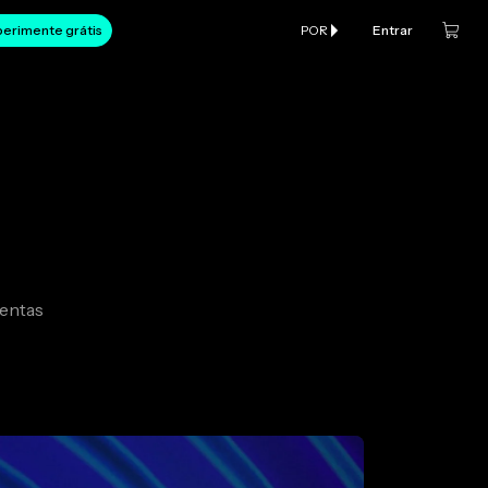
erimente grátis
POR
Entrar
mentas