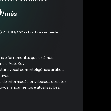
0
/mês
$ 210,00
/ano
cobrado anualmente
ins e ferramentas que criámos.
une e AutoKey
tura vocal com inteligência artificial
ativos
 de informação privilegiada do setor
ovos lançamentos e atualizações.