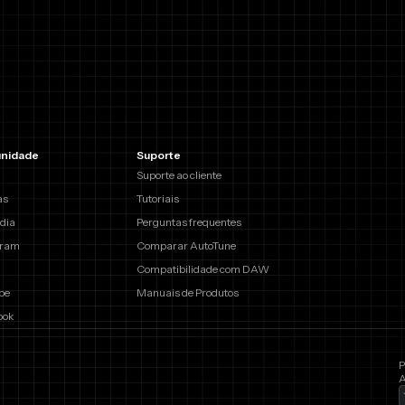
nidade
Suporte
Suporte ao cliente
as
Tutoriais
dia
Perguntas frequentes
gram
Comparar AutoTune
Compatibilidade com DAW
be
Manuais de Produtos
ook
P
A