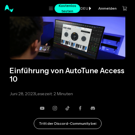
Kostenlos
Anmelden
DEU
testen
Einführung von AutoTune Access
10
Juni 28, 2023
Lesezeit: 2 Minuten
YouTube
Instagram
TikTok
Facebook
Zwietracht
Tritt der Discord-Community bei