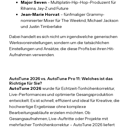
Major Seven
– Multiplatin-Hip-Hop-Produzent für
Rihanna, Jay-Z und Future
Jean-Marie Horvat
– fünfmaliger Grammy-
nominierter Mixer für The Weeknd, Michael Jackson
und Justin Timberlake
Dabei handelt es sich nicht um irgendwelche generischen
Werksvoreinstellungen, sondern um die tatsächlichen
Einstellungen und Ansätze, die diese Profis bei ihren Hit-
Aufnahmen verwenden.
AutoTune 2026 vs. AutoTune Pro 11: Welches ist das
Richtige für Sie?
AutoTune 2026
wurde für Echtzeit-Tonhöhenkorrektur,
Live-Performances und optimierte Gesangsproduktion
entwickelt. Es ist schnell, effizient und ideal für Kreative, die
hochwertige Ergebnisse ohne komplexe
Bearbeitungsabläufe erzielen möchten. Ob
Gesangsaufnahmen, Live-Auftritte oder Projekte mit
mehrfacher Tonhöhenkorrektur – AutoTune 2026 liefert