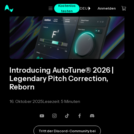
Kostenlos
Anmelden
DEU
testen
Introducing AutoTune® 2026 |
Legendary Pitch Correction,
Reborn
16. Oktober 2025
Lesezeit: 5 Minuten
YouTube
Instagram
TikTok
Facebook
Zwietracht
Tritt der Discord-Community bei