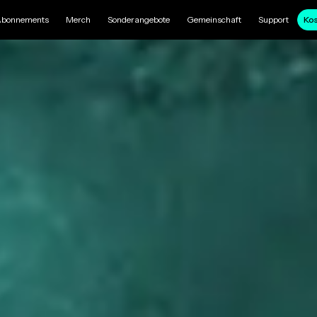
bonnements
Merch
Sonderangebote
Gemeinschaft
Support
Kos