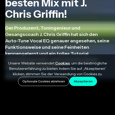
besten Mix mit J.
Chris Griffin!
Der Produzent, Toningenieur und
Gesangscoach J. Chris Griffin hat sich den
Auto-Tune Vocal EQ genauer angesehen, seine
Funktionsweise und seine Feinheiten
kennengelernt und ein tolles Tutorial
zusammengestellt, damit auch Sie gleich
Unsere Website verwendet
Cookies
, um die bestmögliche
richtig loslegen können.
Benutzererfahrung zu bieten. Indem Sie auf „Akzeptieren“
klicken, stimmen Sie der Verwendung von Cookies zu.
May 19, 2022
Optionale Cookies ablehnen
Akzeptieren