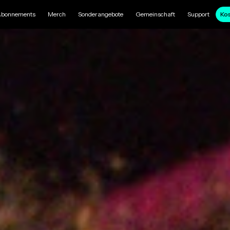
bonnements
Merch
Sonderangebote
Gemeinschaft
Support
Kos