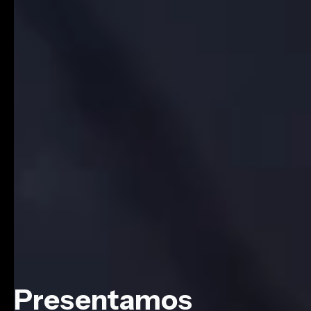
Presentamos