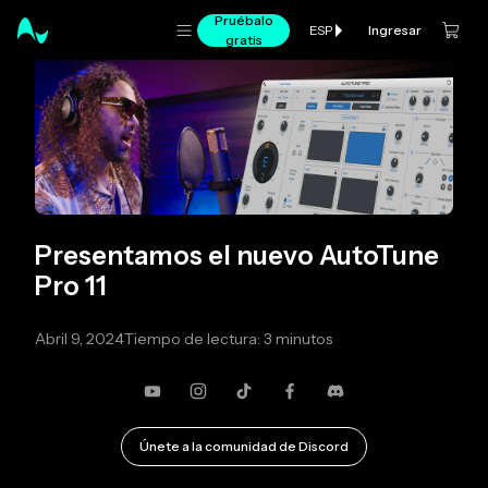
Pruébalo
Ingresar
ESP
gratis
Presentamos el nuevo AutoTune
Pro 11
Abril 9, 2024
Tiempo de lectura: 3 minutos
YouTube
Instagram
TikTok
Facebook
Discordia
Únete a la comunidad de Discord