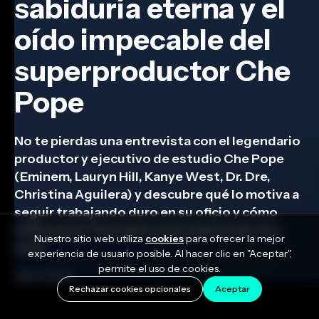
sabiduría eterna y el
oído impecable del
superproductor Che
Pope
No te pierdas una entrevista con el legendario
productor y ejecutivo de estudio Che Pope
(Eminem, Lauryn Hill, Kanye West, Dr. Dre,
Christina Aguilera) y descubre qué lo motiva a
seguir trabajando duro en su oficio y cómo
utiliza Auto-Tune para crear música de otro
Nuestro sitio web utiliza
cookies
para ofrecer la mejor
nivel.
experiencia de usuario posible. Al hacer clic en "Aceptar",
permite el uso de cookies.
July 7, 2022
Rechazar cookies opcionales
Aceptar