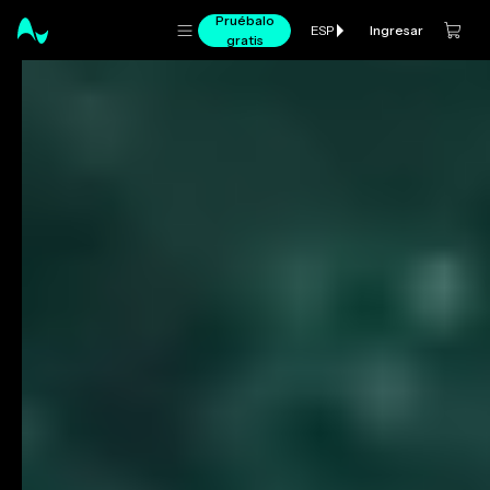
Pruébalo
Ingresar
ESP
gratis