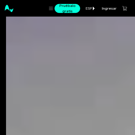
Pruébalo
Ingresar
ESP
gratis