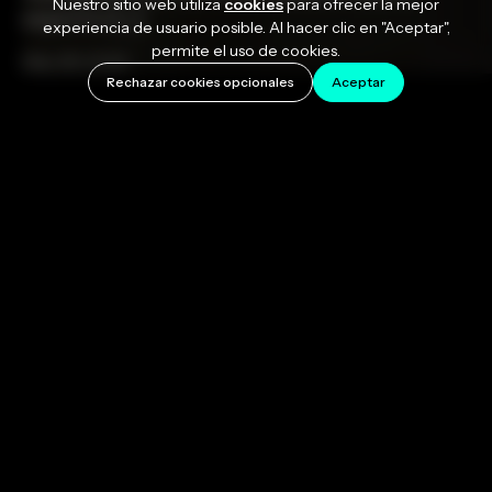
Nuestro sitio web utiliza
cookies
para ofrecer la mejor
espectro […]
experiencia de usuario posible. Al hacer clic en "Aceptar",
permite el uso de cookies.
May 28, 2026
Rechazar cookies opcionales
Aceptar
El festival Rolling Loud Orlando 2026 concluyó en el
Camping World Stadium el 10 de mayo, marcando el
primer año del festival en Orlando después de una
década en Miami. Tres noches, tres cabezas de cartel
(Don Toliver el viernes, Playboi Carti el sábado y Ken
Carson el domingo tras la baja de última hora de NBA
YoungBoy), y un cartel que abarcó todo el espectro
del rap actual: estrellas consagradas, artistas
emergentes del underground, artistas UK y figuras
regionales.