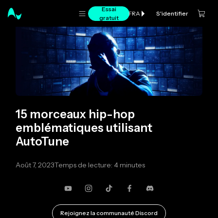
Essai
S'identifier
FRA
gratuit
15 morceaux hip-hop
emblématiques utilisant
AutoTune
Août 7, 2023
Temps de lecture: 4 minutes
YouTube
Instagram
TikTok
Facebook
Discorde
Rejoignez la communauté Discord