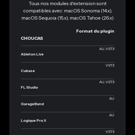
Tous nos modules d'extension sont
compatibles avec: macOS Sonoma (14.x),
macOS Sequoia (15.x), macOS Tahoe (26.x)
Format du plugin
CHOUCAS
AU, VST3
Ableton Live
VST3
Cubase
AU, VST3
FL Studio
AU
GarageBand
AU
Logique Pro X
VST3