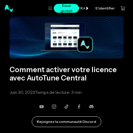
Essai
S'identifier
FRA
gratuit
Comment activer votre licence
avec AutoTune Central
Juin 30, 2023
Temps de lecture: 3 min
YouTube
Instagram
TikTok
Facebook
Discorde
Rejoignez la communauté Discord