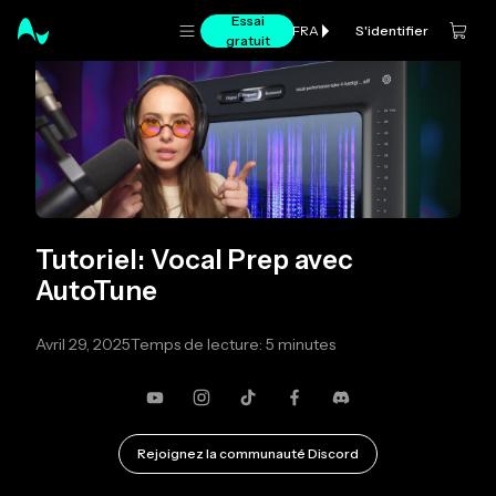
Essai
S'identifier
FRA
gratuit
Tutoriel: Vocal Prep avec
AutoTune
Avril 29, 2025
Temps de lecture: 5 minutes
YouTube
Instagram
TikTok
Facebook
Discorde
Rejoignez la communauté Discord