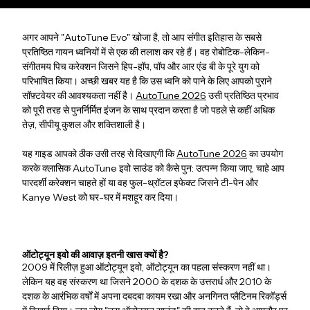
अगर आपने "AutoTune Evo" खोजा है, तो आप संगीत इतिहास के सबसे
प्रतिष्ठित गायन ध्वनियों में से एक की तलाश कर रहे हैं। वह रोबोटिक-लेकिन-
संगीतमय पिच करेक्शन जिसने हिप-हॉप, पॉप और आर एंड बी के पूरे युग को
परिभाषित किया। अच्छी खबर यह है कि उस ध्वनि को पाने के लिए आपको पुराने
सॉफ़्टवेयर की आवश्यकता नहीं है।
AutoTune 2026
उसी प्रतिष्ठित प्रभाव
को पूरी तरह से पुनर्निर्मित इंजन के साथ प्रदान करता है जो पहले से कहीं अधिक
तेज़, सीपीयू कुशल और शक्तिशाली है।
यह गाइड आपको ठीक उसी तरह से दिखाएगी कि
AutoTune 2026
का उपयोग
करके क्लासिक AutoTune इवो साउंड को कैसे पुन: उत्पन्न किया जाए, चाहे आप
पारदर्शी करेक्शन चाहते हों या वह फुल-थ्रॉटल इफेक्ट जिसने टी-पेन और
Kanye West को घर-घर में मशहूर कर दिया।
ऑटोट्यून इवो की आवाज़ इतनी खास क्यों है?
2009 में रिलीज़ हुआ ऑटोट्यून इवो, ऑटोट्यून का पहला संस्करण नहीं था।
लेकिन यह वह संस्करण था जिसने 2000 के दशक के उत्तरार्ध और 2010 के
दशक के आरंभिक वर्षों में अपना दबदबा कायम रखा और अनगिनत प्लैटिनम रिकॉर्ड्स