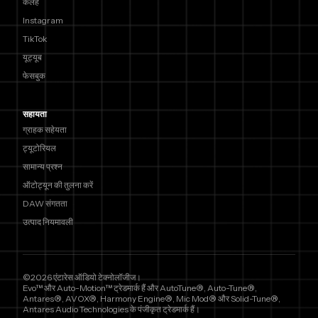
कलह
Instagram
TikTok
यूट्यूब
फेसबुक
सहायता
ग्राहक सहेयता
ट्यूटोरियल
सामान्य प्रश्न
ऑटोट्यून की तुलना करें
DAW संगतता
उत्पाद नियमावली
©2026 एंटारेस ऑडियो टेक्नोलॉजीज।
Evo™ और Auto-Motion™ ट्रेडमार्क हैं और AutoTune®, Auto-Tune®,
Antares®, AVOX®, Harmony Engine®, Mic Mod® और Solid-Tune®,
Antares Audio Technologies के पंजीकृत ट्रेडमार्क हैं।