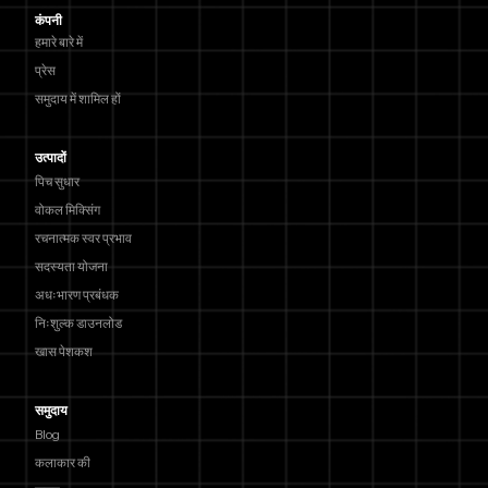
कंपनी
हमारे बारे में
प्रेस
समुदाय में शामिल हों
उत्पादों
पिच सुधार
वोकल मिक्सिंग
रचनात्मक स्वर प्रभाव
सदस्यता योजना
अधःभारण प्रबंधक
निःशुल्क डाउनलोड
खास पेशकश
समुदाय
Blog
कलाकार की