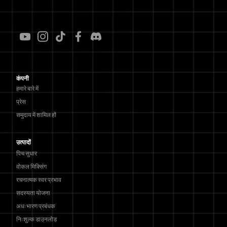
कंपनी
हमारे बारे में
प्रेस
समुदाय में शामिल हों
उत्पादों
पिच सुधार
वोकल मिक्सिंग
रचनात्मक स्वर प्रभाव
सदस्यता योजना
अधःभारण प्रबंधक
निःशुल्क डाउनलोड