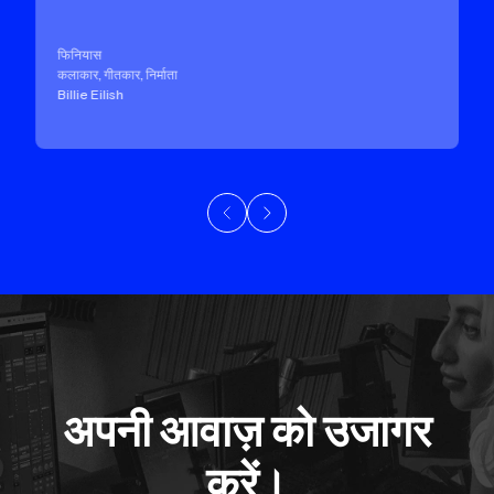
फिनियास
कलाकार, गीतकार, निर्माता
Billie Eilish
अपनी आवाज़ को उजागर
करें।