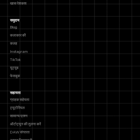
खास पेशकश
समुदाय
Blog
कलाकार की
कलह
Instagram
TikTok
यूट्यूब
फेसबुक
सहायता
ग्राहक सहेयता
ट्यूटोरियल
सामान्य प्रश्न
ऑटोट्यून की तुलना करें
DAW संगतता