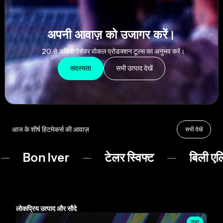
AutoTune
अपनी आवाज़ को उजागर करें।
20 से अधिक पेशेवर वोकल प्रोडक्शन टूल्स का अनुभव करें।
सदस्यता
सभी उत्पाद देखें
आज के शीर्ष हिटमेकर्स की आवाज़
सभी देखें
on Iver
टेलर स्विफ्ट
बिली एलिश
लोकप्रिय उत्पाद और सौदे
नया