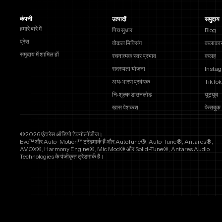
कंपनी
उत्पादों
समुदाय
हमारे बारे में
पिच सुधार
Blog
प्रेस
वोकल मिक्सिंग
कलाकार
समुदाय में शामिल हों
रचनात्मक स्वर प्रभाव
कलह
सदस्यता योजना
Insta
अधःभारण प्रबंधक
TikTok
निःशुल्क डाउनलोड
यूट्यूब
खास पेशकश
फेसबुक
©2026 एंटारेस ऑडियो टेक्नोलॉजीज।
Evo™ और Auto-Motion™ ट्रेडमार्क हैं और AutoTune®, Auto-Tune®, Antares®,
AVOX®, Harmony Engine®, Mic Mod® और Solid-Tune®, Antares Audio
Technologies के पंजीकृत ट्रेडमार्क हैं।