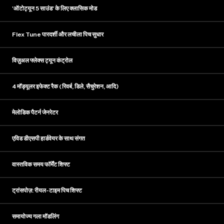
'ऑटोट्यून 5 साउंड' के लिए क्लासिक मोड
Flex Tune पारदर्शी और लचीला पिच सुधार
विज़ुअल फ्लेक्स ट्यून कंट्रोल
4 मॉड्यूलर इफेक्ट रैक (रिवर्ब, डिले, सैचुरेशन, आदि)
मेलोडिक पैटर्न जेनरेटर
एविड डीएसपी हार्डवेयर के साथ संगत
वास्तविक समय फॉर्मेंट शिफ्ट
ट्रांसपोज़: रीयल-टाइम पिच शिफ्ट
समायोज्य गला मॉडलिंग