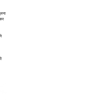
ुलना
 कर
ने
की