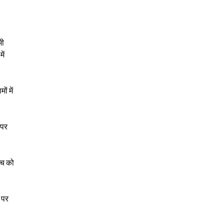
भी
ें
ं में
 पर
िच को
 पर