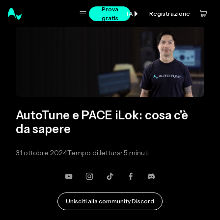
Prova
Registrazione
ITA
gratis
AutoTune e PACE iLok: cosa c'è
da sapere
31 ottobre 2024
Tempo di lettura: 5 minuti
YouTube
Instagram
TikTok
Facebook
Discordia
Unisciti alla community Discord