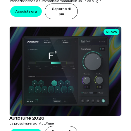
Intonazione vocale automatica e manuale in un unico plugin
Saperne di
Acquista ora
più
Nuovo
AutoTune 2026
La prossima era di AutoTune