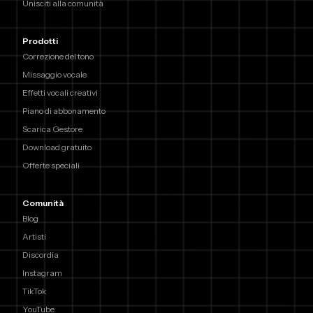
Unisciti alla comunità
Prodotti
Correzione del tono
Missaggio vocale
Effetti vocali creativi
Piano di abbonamento
Scarica Gestore
Download gratuito
Offerte speciali
Comunità
Blog
Artisti
Discordia
Instagram
TikTok
YouTube