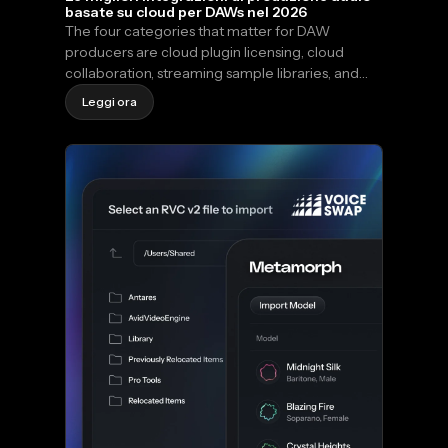
basate su cloud per DAWs nel 2026
The four categories that matter for DAW
producers are cloud plugin licensing, cloud
collaboration, streaming sample libraries, and
cloud mastering. AutoTune Unlimited delivers
Leggi ora
the most frictionless cross-device plugin access
for vocal production, activating the full catalog
on every Mac or Windows machine on your
account via VST3, AU, and AAX.