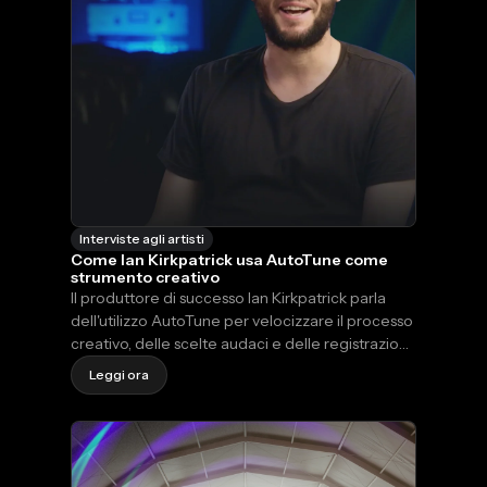
Interviste agli artisti
Come Ian Kirkpatrick usa AutoTune come
strumento creativo
Il produttore di successo Ian Kirkpatrick parla
dell'utilizzo AutoTune per velocizzare il processo
creativo, delle scelte audaci e delle registrazioni
vocali che rimangono autentiche. Guarda
Leggi ora
l'intervista.