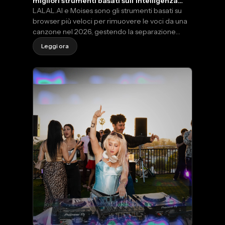
migliori strumenti basati sull'intelligenza
artificiale nel 2026
LALAL.AI e Moises sono gli strumenti basati su
browser più veloci per rimuovere le voci da una
canzone nel 2026, gestendo la separazione
delle tracce audio in pochi minuti senza bisogno
Leggi ora
di una DAW.