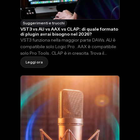
Suggerimenti e trucchi
VST3 vs AU vs AAX vs CLAP: di quale formato
di plugin avrai bisogno nel 2026?
VST3 funziona nella maggior parte DAWs. AU è
compatibile solo Logic Pro . AAX è compatibile
solo Pro Tools . CLAP è in crescita. Trova il
formato di plugin giusto per la tua DAW e il tuo
Leggi ora
sistema operativo nel 2026.