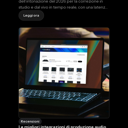
dell'intonazione del 2026 per la correzione in
studio e dal vivo in tempo reale, con una latenza
di elaborazione di 2,5 ms su VST3, AU e AAX per
Leggi ora
Mac e Windows. Per l'editing polifonico in post-
produzione con tecnologia DNA, Melodyne 5
rappresenta un'ottima scelta.
Recensioni
Le migliori integrazioni di produzione audio