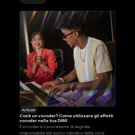
importante sapere che i diritti d'autore sulle
canzoni si dividono in 4 tipologie diverse:
esecuzione, meccanica, sincronizzazione e
stampa. Il problema è che nessuna di queste
paga […]
Articoli
Cos'è un vocoder? Come utilizzare gli effetti
vocoder nella tua DAW
Il vocoder è il processore di segnale
responsabile del suono robotico della voce