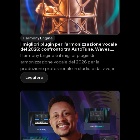
Harmony Engine
I migliori plugin per l'armonizzazione vocale
del 2026: confronto tra AutoTune, Waves,
iZotope e altri.
Harmony Engine è il miglior plugin di
armonizzazione vocale del 2026 per la
produzione professionale in studio e dal vivo, in
grado di generare fino a quattro voci armoniche
Leggi ora
modellate dall'IA e controllabili in modo
indipendente in tempo reale, tramite i formati
VST3, AU e AAX su Mac e Windows.