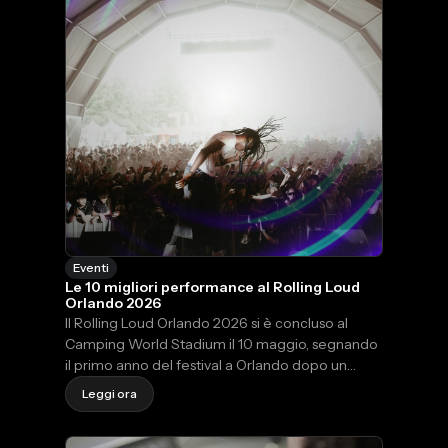
Eventi
Le 10 migliori performance al Rolling Loud
Orlando 2026
Il Rolling Loud Orlando 2026 si è concluso al
Camping World Stadium il 10 maggio, segnando
il primo anno del festival a Orlando dopo un
decennio a Miami. Tre serate, tre headliner (Don
Leggi ora
Toliver venerdì, Playboi Carti sabato e Ken
Carson domenica dopo il ritiro all'ultimo minuto