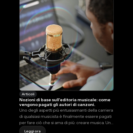
di NBA YoungBoy) e una lineup che ha spaziato
su tutta la linea […]
Articoli
Nozioni di base sull'editoria musicale: come
vengono pagati gli autori di canzoni.
Uno degli aspetti più entusiasmanti della carriera
di qualsiasi musicista è finalmente essere pagati
per fare ciò che si ama di più: creare musica. Una
volta che si inizia a guadagnare qualcosa, è
Leggi ora