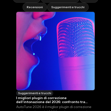
Recensioni
Suggerimenti e trucchi
Suggerimenti e trucchi
I migliori plugin di correzione
dell'intonazione del 2026: confronto tra
AutoTune, Melodyne, Waves e altri.
AutoTune 2026 è il miglior plugin di correzione