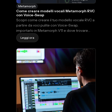
Metamorph
Come creare modelli vocali Metamorph RVC
con Voice-Swap
Scopri come creare il tuo modello vocale RVC a
partire da voci pulite con Voice-Swap,
importarlo in Metamorph V1.1 e dove trovare
modelli predefiniti creati dalla community.
Leggi ora