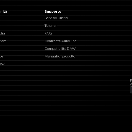
nità
Supporto
Servizio Clienti
Tutorial
dia
FAQ
gram
Confronta AutoTune
Compatibilità DAW
be
Manuali di prodotto
ook
p
A