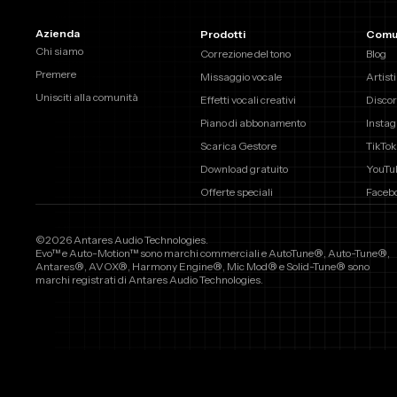
Azienda
Prodotti
Comu
Chi siamo
Correzione del tono
Blog
Premere
Missaggio vocale
Artisti
Unisciti alla comunità
Effetti vocali creativi
Discor
Piano di abbonamento
Insta
Scarica Gestore
TikTok
Download gratuito
YouTu
Offerte speciali
Faceb
©2026 Antares Audio Technologies.
Evo™ e Auto-Motion™ sono marchi commerciali e AutoTune®, Auto-Tune®,
Antares®, AVOX®, Harmony Engine®, Mic Mod® e Solid-Tune® sono
marchi registrati di Antares Audio Technologies.