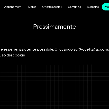
Abbonamenti
Merce
Offerte speciali
Comunità
Supporto
Pro
Prossimamente
ore esperienza utente possibile. Cliccando su "Accetta", accon
'uso dei cookie.